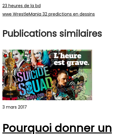
Navigation
Publication
23 heures de la bd
précédente :
Publication
wwe WrestleMania 32 predictions en dessins
de
suivante :
Publications similaires
l’article
3 mars 2017
Pourquoi donner un