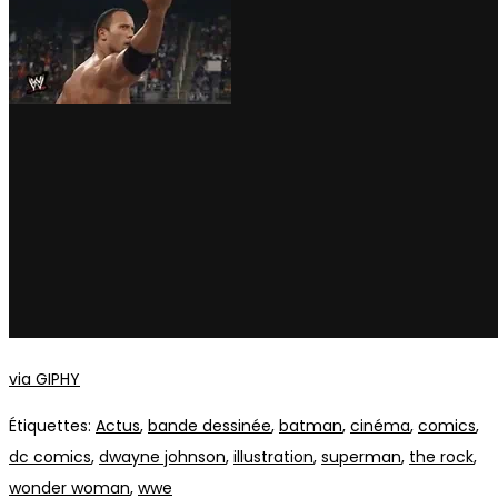
via GIPHY
Étiquettes
:
Actus
,
bande dessinée
,
batman
,
cinéma
,
comics
,
dc comics
,
dwayne johnson
,
illustration
,
superman
,
the rock
,
wonder woman
,
wwe