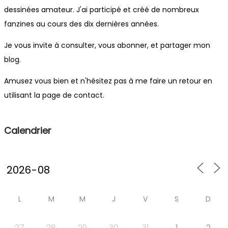
dessinées amateur. J'ai participé et créé de nombreux
fanzines au cours des dix dernières années.
Je vous invite à consulter, vous abonner, et partager mon
blog.
Amusez vous bien et n'hésitez pas à me faire un retour en
utilisant la page de contact.
Calendrier
L
M
M
J
V
S
D
27
28
29
30
31
1
2