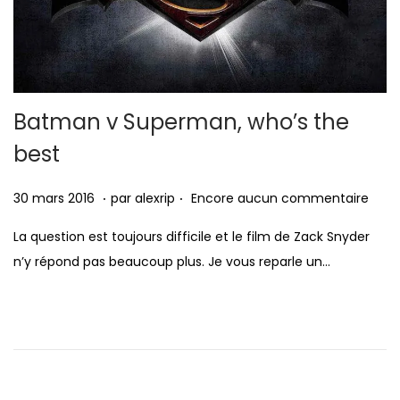
Batman v Superman, who’s the
best
.
.
P
3
30 mars 2016
par
alexrip
Encore aucun commentaire
u
0
La question est toujours difficile et le film de Zack Snyder
b
m
n’y répond pas beaucoup plus. Je vous reparle un…
l
a
i
r
é
s
l
2
e
0
1