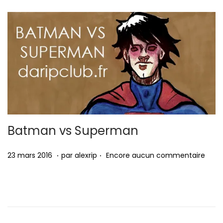
6
Batman vs Superman
.
.
P
2
23 mars 2016
par
alexrip
Encore aucun commentaire
u
3
b
m
l
a
i
r