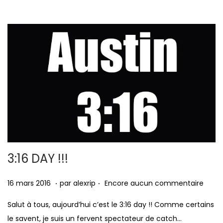
é
s
l
2
e
0
1
6
3:16 DAY !!!
.
.
P
1
16 mars 2016
par
alexrip
Encore aucun commentaire
u
6
Salut à tous, aujourd’hui c’est le 3:16 day !! Comme certains
b
m
le savent, je suis un fervent spectateur de catch…