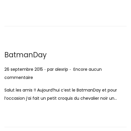
l
a
i
r
é
s
l
2
e
0
1
6
BatmanDay
.
.
P
26 septembre 2015
par
alexrip
Encore aucun
u
commentaire
b
Salut les amis !! Aujourd’hui c’est le BatmanDay et pour
l
l’occasion j’ai fait un petit croquis du chevalier noir un…
i
é
l
e