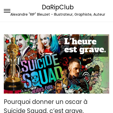
DaRipClub
P
P
Alexandre "RIP" Bleuzet - Illustrateur, Graphiste, Auteur
a
a
s
s
s
s
e
e
r
r
à
a
l
u
a
c
n
o
a
n
v
t
i
e
Pourquoi donner un oscar à
g
n
Suicide Squad, c’est grave.
a
u