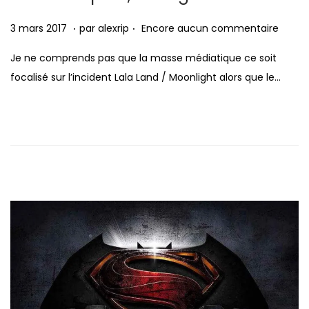
t
.
.
P
3
3 mars 2017
par
alexrip
Encore aucun commentaire
i
u
m
o
Je ne comprends pas que la masse médiatique ce soit
b
a
n
focalisé sur l’incident Lala Land / Moonlight alors que le…
l
r
i
s
é
2
l
0
e
1
7