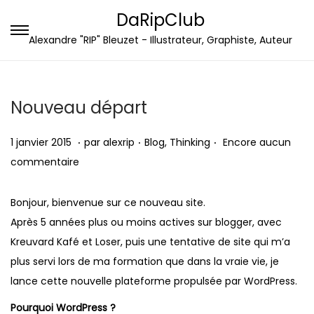
DaRipClub
P
P
Alexandre "RIP" Bleuzet - Illustrateur, Graphiste, Auteur
a
a
s
s
s
s
Nouveau départ
e
e
.
.
.
r
r
P
1
P
1 janvier 2015
par
alexrip
Blog
,
Thinking
Encore aucun
à
a
u
2
u
commentaire
l
u
b
j
b
a
c
l
a
l
Bonjour, bienvenue sur ce nouveau site.
n
o
i
n
i
Après 5 années plus ou moins actives sur blogger, avec
a
n
é
v
é
Kreuvard Kafé
et
Loser
, puis une tentative de site qui m’a
v
t
l
i
d
plus servi lors de ma formation que dans la vraie vie, je
i
e
e
e
a
lance cette nouvelle plateforme propulsée par WordPress.
g
n
r
n
Pourquoi WordPress ?
a
u