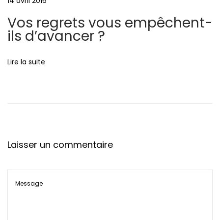
14 avril 2016
l
e
e
Vos regrets vous empêchent-
s
ils d’avancer ?
d
u
Lire la suite
F
a
n
z
i
n
Laisser un commentaire
e
à
L
i
è