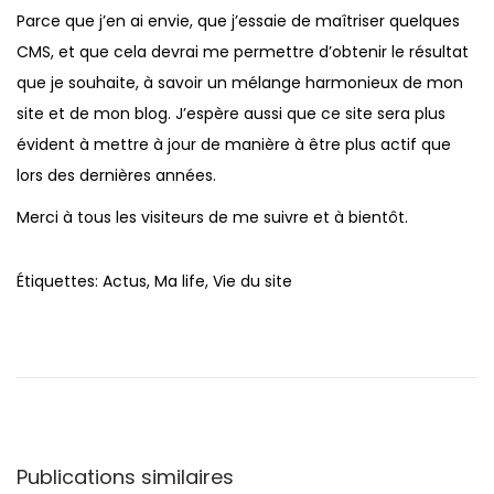
2
s
Parce que j’en ai envie, que j’essaie de maîtriser quelques
t
0
CMS, et que cela devrai me permettre d’obtenir le résultat
i
1
que je souhaite, à savoir un mélange harmonieux de mon
o
5
site et de mon blog. J’espère aussi que ce site sera plus
n
évident à mettre à jour de manière à être plus actif que
lors des dernières années.
Merci à tous les visiteurs de me suivre et à bientôt.
Étiquettes
:
Actus
,
Ma life
,
Vie du site
N
P
L
u
a
a
b
b
l
o
v
i
n
c
n
Publications similaires