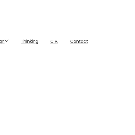
gn
Thinking
C.V.
Contact