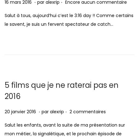
.
.
P
1
16 mars 2016
par
alexrip
Encore aucun commentaire
t
u
6
Salut à tous, aujourd’hui c’est le 3:16 day !! Comme certains
i
b
m
le savent, je suis un fervent spectateur de catch…
o
l
a
n
i
r
é
s
l
2
e
0
1
6
5 films que je ne raterai pas en
2016
.
.
P
7
20 janvier 2016
par
alexrip
2 commentaires
u
f
Salut les enfants, avant la suite de ma présentation sur
b
é
mon métier, la signalétique, et le prochain épisode de
l
v