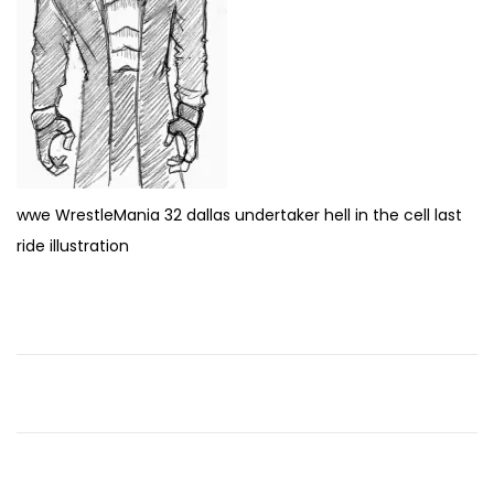
e
0
t
1
i
6
o
n
wwe WrestleMania 32 dallas undertaker hell in the cell last
ride illustration