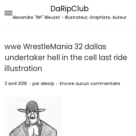
DaRipClub
P
P
Alexandre "RIP" Bleuzet - Illustrateur, Graphiste, Auteur
a
a
s
s
s
s
wwe WrestleMania 32 dallas
e
e
undertaker hell in the cell last ride
r
r
illustration
à
a
l
u
.
.
P
3
3 avril 2016
par
alexrip
Encore aucun commentaire
a
c
u
a
n
o
b
v
a
n
l
r
v
t
i
i
i
e
é
l
g
n
l
2
a
u