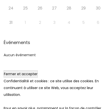
24
25
26
27
28
29
30
31
1
2
3
4
5
6
Événements
Aucun événement
Confidentialité et cookies : ce site utilise des cookies. En
continuant à utiliser ce site Web, vous acceptez leur
utilisation.
Pour en savoir plus, notamment sur la façon de contrôler