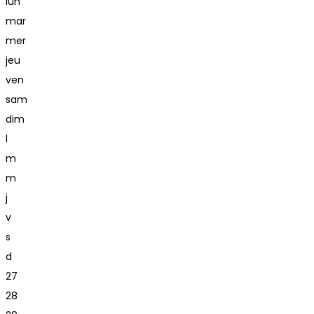
lun
mar
mer
jeu
ven
sam
dim
l
m
m
j
v
s
d
27
28