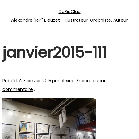
Passer
Passer
DaRipClub
à
au
Alexandre "RIP" Bleuzet - Illustrateur, Graphiste, Auteur
la
contenu
navigation
janvier2015-111
Publié le
27 janvier 2015
.
par
alexrip
.
Encore aucun
commentaire
.