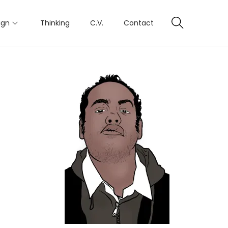
ign
Thinking
C.V.
Contact