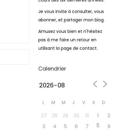
cours des dix dernières années.
Je vous invite à consulter, vous
abonner, et partager mon blog.
Amusez vous bien et n'hésitez
pas à me faire un retour en
utilisant la page de contact.
Calendrier
L
M
M
J
V
S
D
27
28
29
30
31
1
2
8
3
4
5
6
7
9