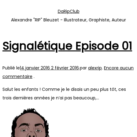
Passer
Passer
DaRipClub
à
au
Alexandre "RIP" Bleuzet - Illustrateur, Graphiste, Auteur
la
contenu
navigation
Signalétique Episode 01
Publié le
14 janvier 2016
2 février 2016
.
par
alexrip
.
Encore aucun
commentaire
.
Salut les enfants ! Comme je le disais un peu plus tôt, ces
trois dernières années je n’ai pas beaucoup,…