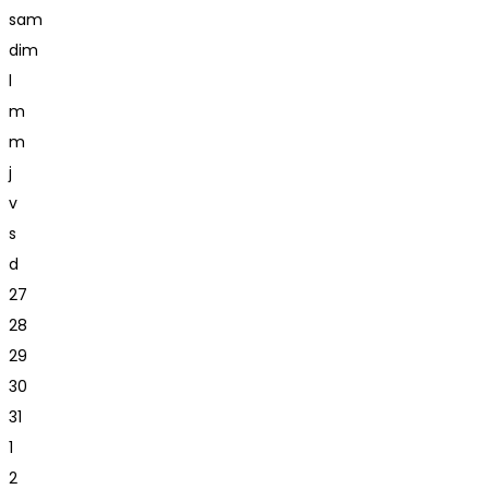
sam
dim
l
m
m
j
v
s
d
27
28
29
30
31
1
2