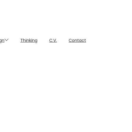
gn
Thinking
C.V.
Contact