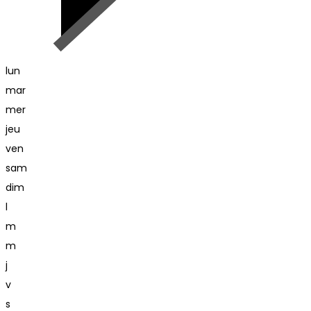
lun
mar
mer
jeu
ven
sam
dim
l
m
m
j
v
s