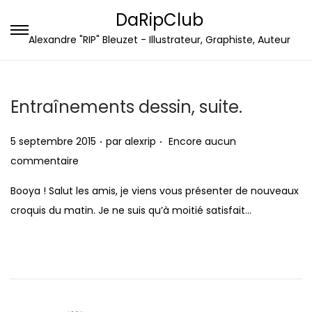
DaRipClub
P
P
Alexandre "RIP" Bleuzet - Illustrateur, Graphiste, Auteur
a
a
s
s
s
s
Entraînements dessin, suite.
e
e
.
.
r
r
P
5 septembre 2015
par
alexrip
Encore aucun
à
a
u
commentaire
l
u
b
Booya ! Salut les amis, je viens vous présenter de nouveaux
a
c
l
croquis du matin. Je ne suis qu’à moitié satisfait…
n
o
i
a
n
é
v
t
l
i
e
e
g
n
a
u