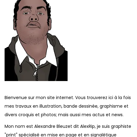
2
t
0
i
1
o
5
n
Bienvenue sur mon site internet. Vous trouverez ici à la fois
mes travaux en illustration, bande dessinée, graphisme et
divers croquis et photos; mais aussi mes actus et news.
Mon nom est Alexandre Bleuzet dit AlexRip, je suis graphiste
"print" spécialisé en mise en page et en signalétique