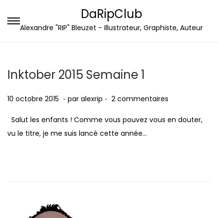
DaRipClub
P
P
Alexandre "RIP" Bleuzet - Illustrateur, Graphiste, Auteur
a
a
s
s
s
s
Inktober 2015 Semaine 1
e
e
.
.
r
r
P
1
10 octobre 2015
par
alexrip
2 commentaires
à
a
u
0
Salut les enfants ! Comme vous pouvez vous en douter,
l
u
b
o
vu le titre, je me suis lancé cette année…
a
c
l
c
n
o
i
t
a
n
é
o
v
t
l
b
i
e
e
r
g
n
e
a
u