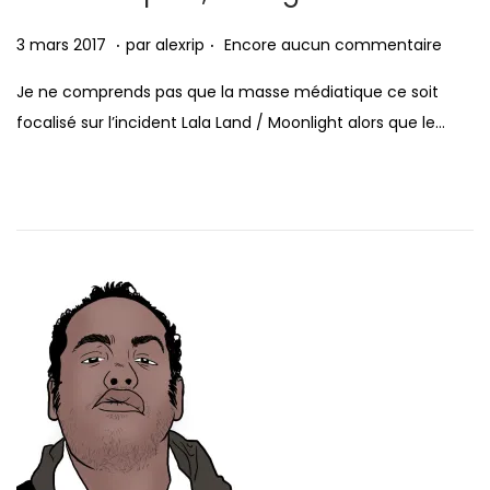
t
.
.
P
3
3 mars 2017
par
alexrip
Encore aucun commentaire
i
u
m
o
Je ne comprends pas que la masse médiatique ce soit
b
a
n
focalisé sur l’incident Lala Land / Moonlight alors que le…
l
r
i
s
é
2
l
0
e
1
7