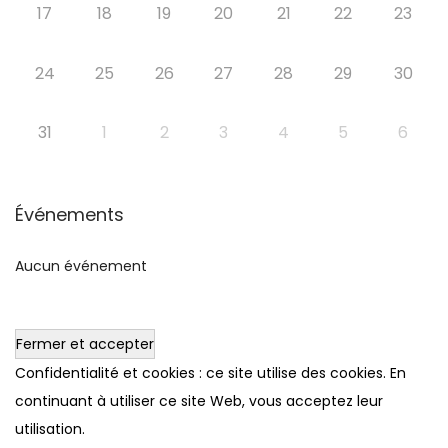
17
18
19
20
21
22
23
24
25
26
27
28
29
30
31
1
2
3
4
5
6
Événements
Aucun événement
Confidentialité et cookies : ce site utilise des cookies. En
continuant à utiliser ce site Web, vous acceptez leur
utilisation.