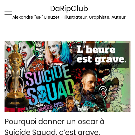
DaRipClub
P
P
Alexandre "RIP" Bleuzet - Illustrateur, Graphiste, Auteur
a
a
s
s
s
s
e
e
r
r
à
a
l
u
a
c
n
o
a
n
v
t
i
e
Pourquoi donner un oscar à
g
n
Suicide Squad, c’est grave.
a
u