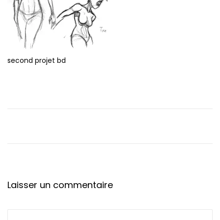
t
i
o
n
second projet bd
Laisser un commentaire