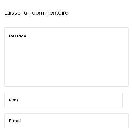
t
Laisser un commentaire
i
o
n