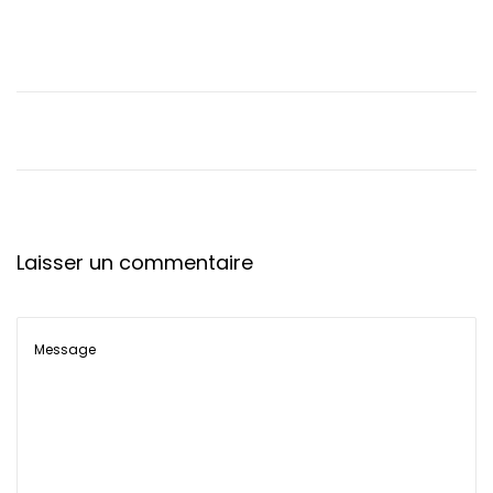
t
i
o
n
Laisser un commentaire