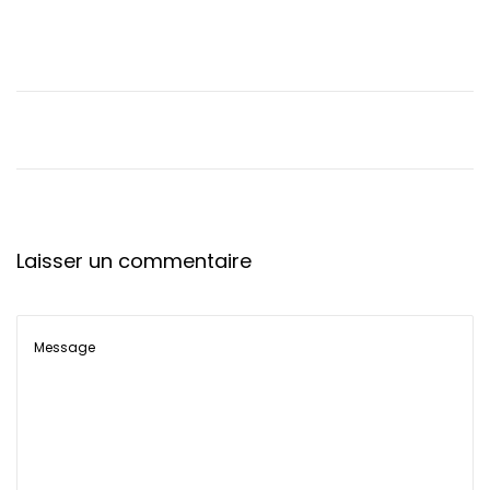
t
i
o
n
Laisser un commentaire