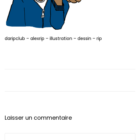
t
i
o
n
daripclub – alexrip – illustration – dessin – rip
Laisser un commentaire