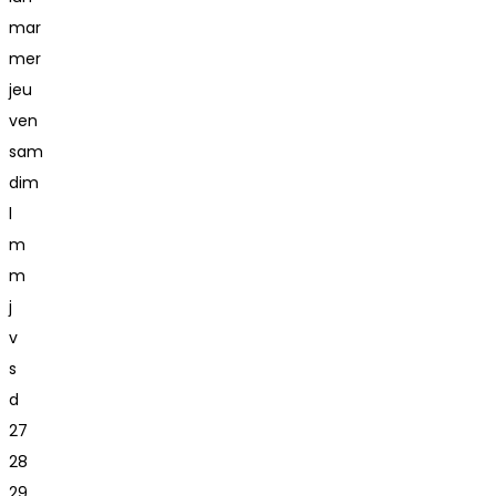
mar
mer
jeu
ven
sam
dim
l
m
m
j
v
s
d
27
28
29