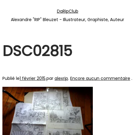
Passer
Passer
DaRipClub
à
au
Alexandre "RIP" Bleuzet - Illustrateur, Graphiste, Auteur
la
contenu
navigation
DSC02815
Publié le
1 février 2015
.
par
alexrip
.
Encore aucun commentaire
.