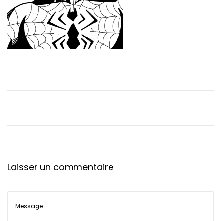
t
i
o
n
Laisser un commentaire