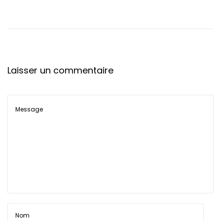
t
i
o
n
Laisser un commentaire