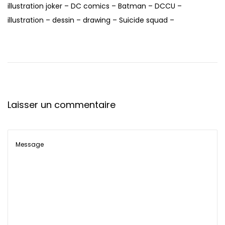
illustration joker – DC comics – Batman – DCCU –
t
illustration – dessin – drawing – Suicide squad –
i
o
n
Laisser un commentaire