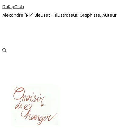
Passer
Passer
DaRipClub
à
au
Alexandre "RIP" Bleuzet - Illustrateur, Graphiste, Auteur
la
contenu
navigation