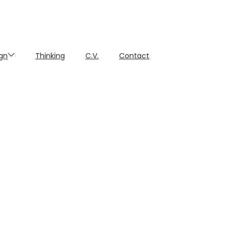
gn
Thinking
C.V.
Contact