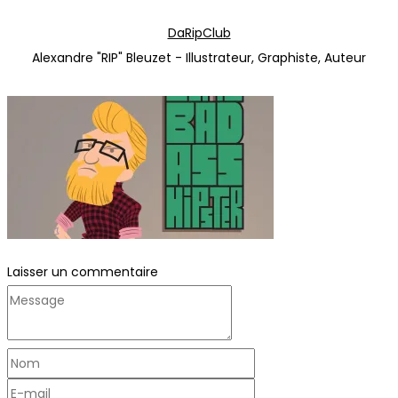
Passer
Passer
DaRipClub
à
au
Alexandre "RIP" Bleuzet - Illustrateur, Graphiste, Auteur
la
contenu
navigation
Laisser un commentaire