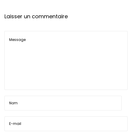
t
Laisser un commentaire
i
o
n