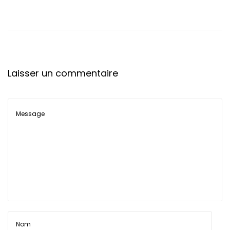
t
i
o
n
Laisser un commentaire