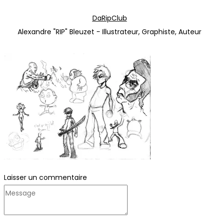
Passer
Passer
DaRipClub
à
au
Alexandre "RIP" Bleuzet - Illustrateur, Graphiste, Auteur
la
contenu
navigation
Laisser un commentaire