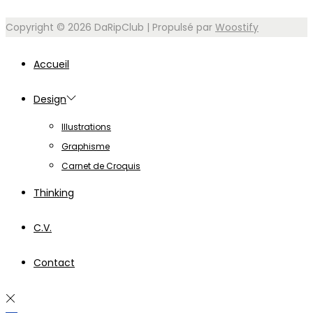
Copyright © 2026
DaRipClub
| Propulsé par
Woostify
Accueil
Design
Illustrations
Graphisme
Carnet de Croquis
Thinking
C.V.
Contact