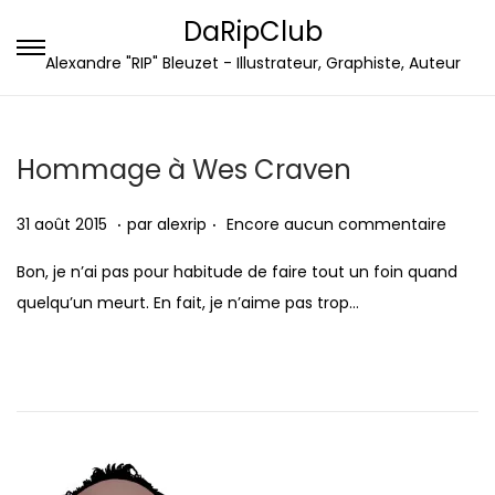
DaRipClub
P
P
Alexandre "RIP" Bleuzet - Illustrateur, Graphiste, Auteur
a
a
s
s
s
s
Hommage à Wes Craven
e
e
.
.
r
r
P
1
31 août 2015
par
alexrip
Encore aucun commentaire
à
a
u
s
Bon, je n’ai pas pour habitude de faire tout un foin quand
l
u
b
e
quelqu’un meurt. En fait, je n’aime pas trop…
a
c
l
p
n
o
i
t
a
n
é
e
v
t
l
m
i
e
e
b
g
n
r
a
u