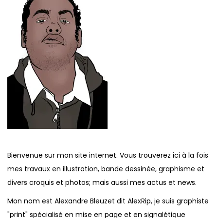
e
t
2
i
0
o
1
n
5
Bienvenue sur mon site internet. Vous trouverez ici à la fois
mes travaux en illustration, bande dessinée, graphisme et
divers croquis et photos; mais aussi mes actus et news.
Mon nom est Alexandre Bleuzet dit AlexRip, je suis graphiste
"print" spécialisé en mise en page et en signalétique