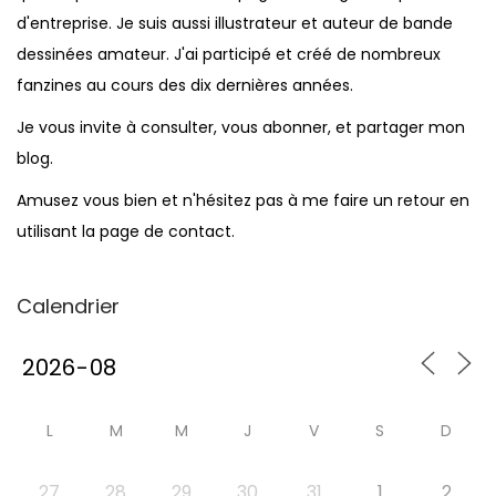
d'entreprise. Je suis aussi illustrateur et auteur de bande
dessinées amateur. J'ai participé et créé de nombreux
fanzines au cours des dix dernières années.
Je vous invite à consulter, vous abonner, et partager mon
blog.
Amusez vous bien et n'hésitez pas à me faire un retour en
utilisant la page de contact.
Calendrier
L
M
M
J
V
S
D
27
28
29
30
31
1
2