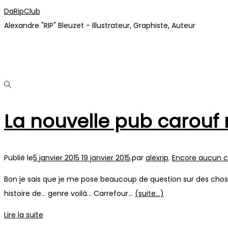
Passer
Passer
DaRipClub
à
au
Alexandre "RIP" Bleuzet - Illustrateur, Graphiste, Auteur
la
contenu
navigation
La nouvelle pub carouf 
Publié le
5 janvier 2015
19 janvier 2015
.
par
alexrip
.
Encore aucun 
Bon je sais que je me pose beaucoup de question sur des chos
histoire de… genre voilà… Carrefour…
(suite…)
Lire la suite