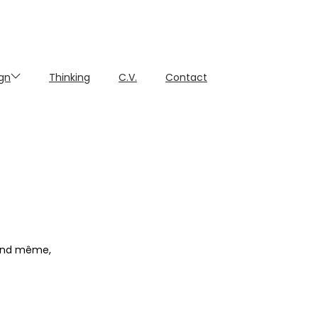
gn
Thinking
C.V.
Contact
uand même,