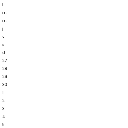
l
m
m
j
v
s
d
27
28
29
30
1
2
3
4
5