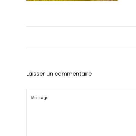
a
u
t
i
o
n
Laisser un commentaire