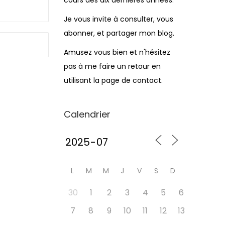
cours des dix dernières années.
Je vous invite à consulter, vous
abonner, et partager mon blog.
Amusez vous bien et n'hésitez
pas à me faire un retour en
utilisant la page de contact.
Calendrier
L
M
M
J
V
S
D
30
1
2
3
4
5
6
7
8
9
10
11
12
13