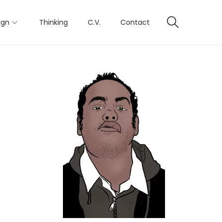
ign
Thinking
C.V.
Contact