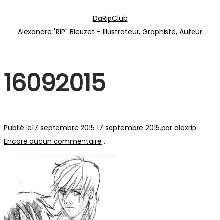
Passer
Passer
DaRipClub
à
au
Alexandre "RIP" Bleuzet - Illustrateur, Graphiste, Auteur
la
contenu
navigation
16092015
Publié le
17 septembre 2015
17 septembre 2015
.
par
alexrip
.
Encore aucun commentaire
.