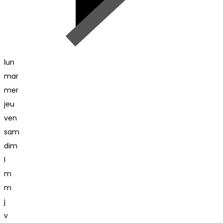
lun
mar
mer
jeu
ven
sam
dim
l
m
m
j
v