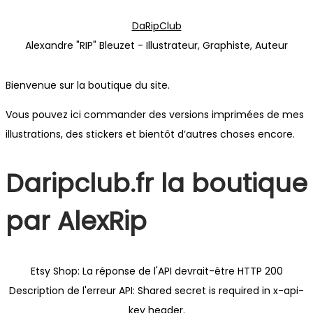
Passer
Passer
DaRipClub
à
au
Alexandre "RIP" Bleuzet - Illustrateur, Graphiste, Auteur
la
contenu
navigation
Bienvenue sur la boutique du site.
Vous pouvez ici commander des versions imprimées de mes
illustrations, des stickers et bientôt d’autres choses encore.
Daripclub.fr la boutique
par AlexRip
Etsy Shop: La réponse de l'API devrait-être HTTP 200
Description de l'erreur API: Shared secret is required in x-api-
key header.